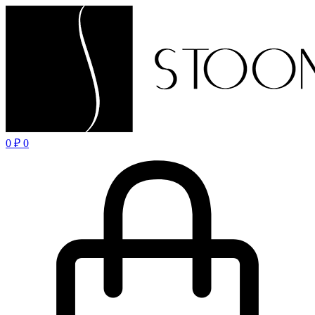
0
₽
0