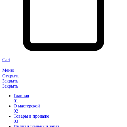
Cart
ㅤㅤМеню
Открыть
Закрыть
Закрыть
Главная
01
О мастерской
02
Товары в продаже
03
Индивидуальный заказ